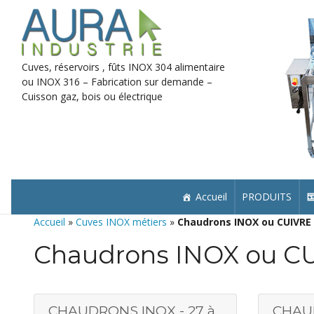
Skip
to
content
Cuves, réservoirs , fûts INOX 304 alimentaire
ou INOX 316 – Fabrication sur demande –
Cuisson gaz, bois ou électrique
Accueil
PRODUITS
Accueil
»
Cuves INOX métiers
»
Chaudrons INOX ou CUIVRE
Chaudrons INOX ou C
CHAUDRONS INOX - 27 à
CHAUD